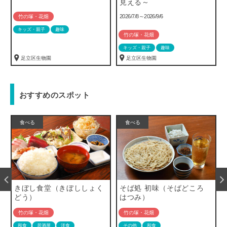
見える～
2026/7/8～2026/9/6
竹の塚・花畑
キッズ・親子
趣味
竹の塚・花畑
キッズ・親子
趣味
足立区生物園
足立区生物園
おすすめのスポット
食べる
食べる
きぼし食堂（きぼししょく
そば処 初味（そばどころ
どう）
はつみ）
竹の塚・花畑
竹の塚・花畑
和食
居酒屋
洋食
その他
和食