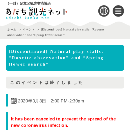
（一財）足立区観光交流協会
ホーム
イベント
[Discontinued] Natural play stalls: “Rosette
observation” and “Spring flower search”
[Discontinued] Natural play stalls:
“Rosette observation” and “Spring
flower search”
このイベントは終了しました
2020年3月8日 2:00 PM
-
2:30pm
It has been canceled to prevent the spread of the
new coronavirus infection.