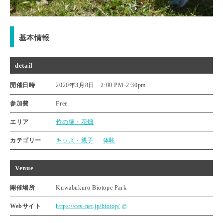
基本情報
detail
開催日時
2020年3月8日 2:00 PM
-
2:30pm
参加費
Free
エリア
竹の塚・花畑
カテゴリー
キッズ・親子
体験
Venue
開催場所
Kuwabukuro Biotope Park
Webサイト
https://ces-net.jp/biotop/