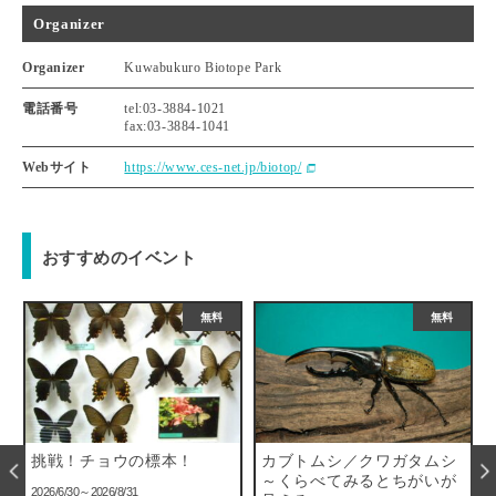
Organizer
Organizer
Kuwabukuro Biotope Park
電話番号
tel:03-3884-1021
fax:03-3884-1041
Webサイト
https://www.ces-net.jp/biotop/
おすすめのイベント
無料
無料
挑戦！チョウの標本！
カブトムシ／クワガタムシ
2
～くらべてみるとちがいが
2026/6/30～2026/8/31