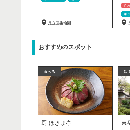
竹の
キ
足立区生物園
おすすめのスポット
食べる
観
厨 ほきま亭
東