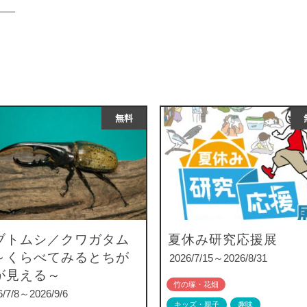
無料
ブトムシ／クワガタム
夏休み研究応援展
～くらべてみるとちが
2026/7/15～2026/8/31
が見える～
竹の塚・花畑
6/7/8～2026/9/6
キッズ・親子
趣味