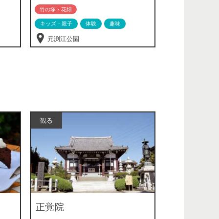
竹の塚・花畑
キッズ・親子
体験
趣味
元渕江公園
観る
正覚院