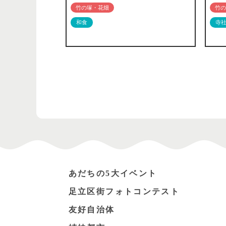
竹の塚・花畑
竹の
和食
寺
あだちの5大イベント
足立区街フォトコンテスト
友好自治体