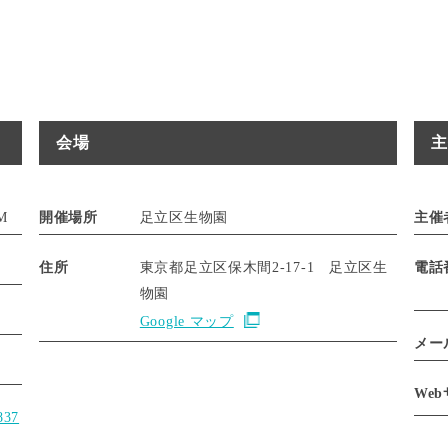
会場
主
PM
開催場所
足立区生物園
主催
住所
東京都足立区保木間2-17-1 足立区生
電話
物園
Google マップ
メー
We
837