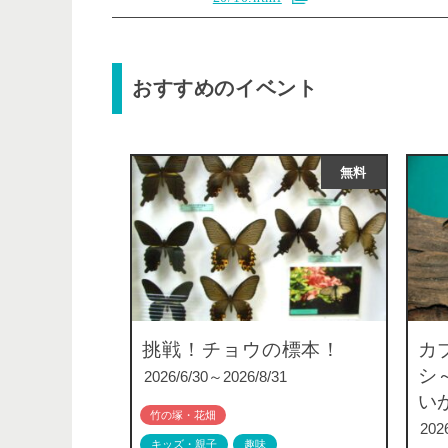
おすすめのイベント
無料
挑戦！チョウの標本！
カ
シ
2026/6/30～2026/8/31
い
竹の塚・花畑
202
キッズ・親子
趣味