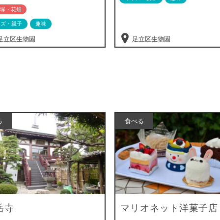
塚・花畑
ッズ・親子
趣味
足立区生物園
足立区生物園
る
食べる
岳寺
マリオネット洋菓子店